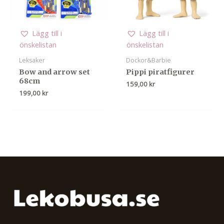
Lägg till i
Lägg till i
önskelistan
önskelistan
Leksaker
Dockor&Barbie
Bow and arrow set
Pippi piratfigurer
68cm
159,00
kr
199,00
kr