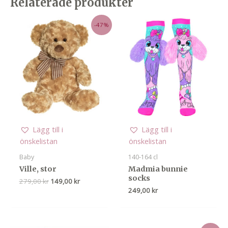
Relaterade produkter
-47%
Lägg till i
Lägg till i
önskelistan
önskelistan
Baby
140-164 cl
Ville, stor
Madmia bunnie
socks
Det
Det
279,00
kr
149,00
kr
ursprungliga
nuvarande
249,00
kr
priset
priset
var:
är:
279,00 kr.
149,00 kr.