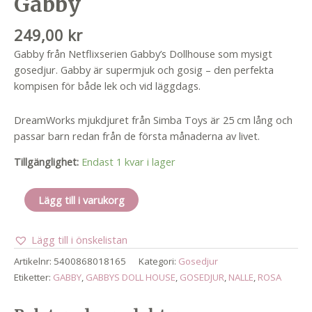
Gabby
249,00
kr
Gabby från Netflixserien Gabby’s Dollhouse som mysigt
gosedjur. Gabby är supermjuk och gosig – den perfekta
kompisen för både lek och vid läggdags.
DreamWorks mjukdjuret från Simba Toys är 25 cm lång och
passar barn redan från de första månaderna av livet.
Tillgänglighet:
Endast 1 kvar i lager
Gabby
Lägg till i varukorg
mängd
Lägg till i önskelistan
Artikelnr:
5400868018165
Kategori:
Gosedjur
Etiketter:
GABBY
,
GABBYS DOLL HOUSE
,
GOSEDJUR
,
NALLE
,
ROSA