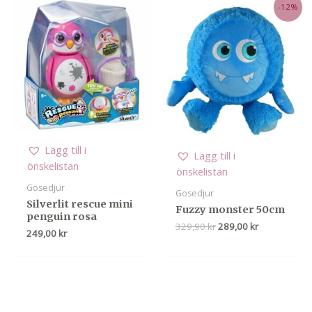
-12%
Lägg till i
Lägg till i
önskelistan
önskelistan
Gosedjur
Gosedjur
Silverlit rescue mini
Fuzzy monster 50cm
penguin rosa
Det
Det
329,90
kr
289,00
kr
249,00
kr
ursprungliga
nuvarande
priset
priset
var:
är:
329,90 kr.
289,00 kr.