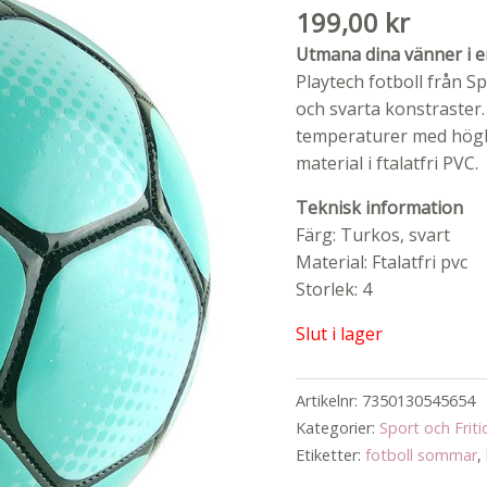
199,00
kr
Utmana dina vänner i e
Playtech fotboll från S
och svarta konstraster.
temperaturer med högbl
material i ftalatfri PVC.
Teknisk information
Färg: Turkos, svart
Material: Ftalatfri pvc
Storlek: 4
Slut i lager
Artikelnr:
7350130545654
Kategorier:
Sport och Friti
Etiketter:
fotboll sommar
,