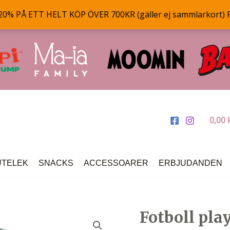
% PÅ ETT HELT KÖP ÖVER 700KR (gäller ej sammlarkort) 
0,00
UTELEK
SNACKS
ACCESSOARER
ERBJUDANDEN
Fotboll play