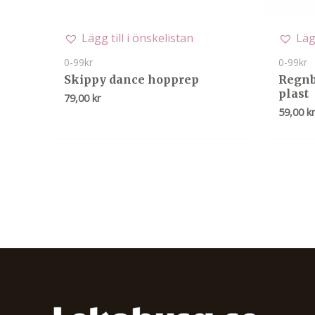
Lägg till i önskelistan
Läg
0-99kr
0-99kr
Skippy dance hopprep
Regnb
plast
79,00
kr
59,00
k