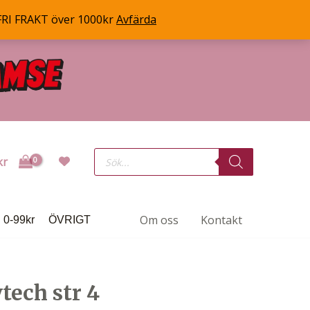
FRI FRAKT över 1000kr
Avfärda
Products
kr
search
Om oss
Kontakt
0-99kr
ÖVRIGT
tech str 4