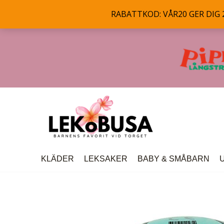
RABATTKOD: VÅR20 GER DIG 20
Hoppa
till
innehåll
KLÄDER
LEKSAKER
BABY & SMÅBARN