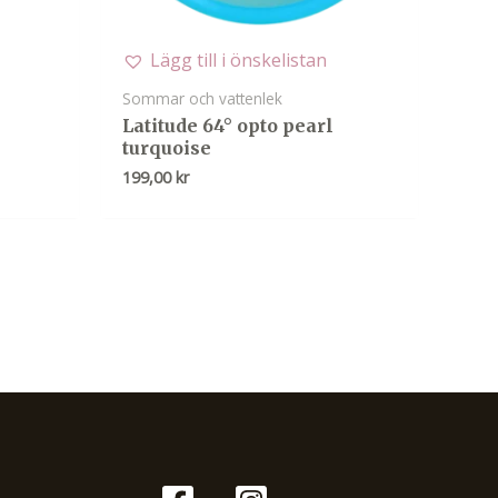
Lägg till i önskelistan
Sommar och vattenlek
Latitude 64° opto pearl
turquoise
199,00
kr