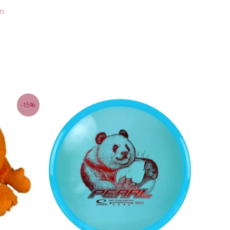
an
-15%