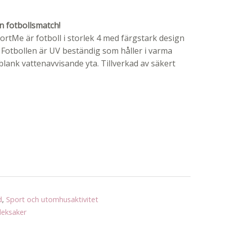
n fotbollsmatch!
portMe är fotboll i storlek 4 med färgstark design
 Fotbollen är UV beständig som håller i varma
ank vattenavvisande yta. Tillverkad av säkert
d
,
Sport och utomhusaktivitet
leksaker