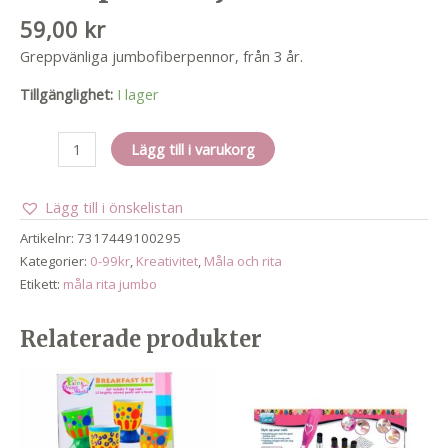
59,00
kr
Greppvänliga jumbofiberpennor, från 3 år.
Tillgänglighet:
I lager
Fiberpennor
Lägg till i varukorg
jumbo
8
Lägg till i önskelistan
st
mängd
Artikelnr:
7317449100295
Kategorier:
0-99kr
,
Kreativitet
,
Måla och rita
Etikett:
måla rita jumbo
Relaterade produkter