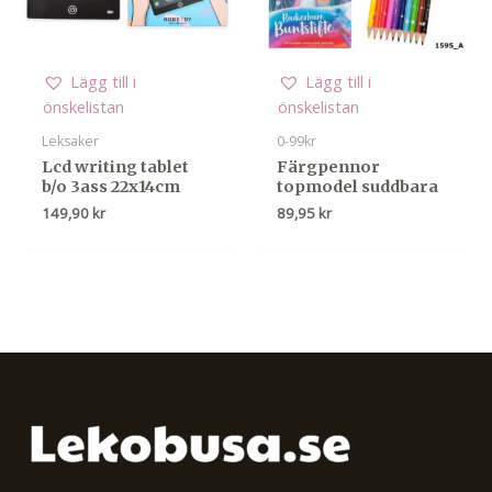
Lägg till i
Lägg till i
önskelistan
önskelistan
Leksaker
0-99kr
Lcd writing tablet
Färgpennor
b/o 3ass 22x14cm
topmodel suddbara
149,90
kr
89,95
kr