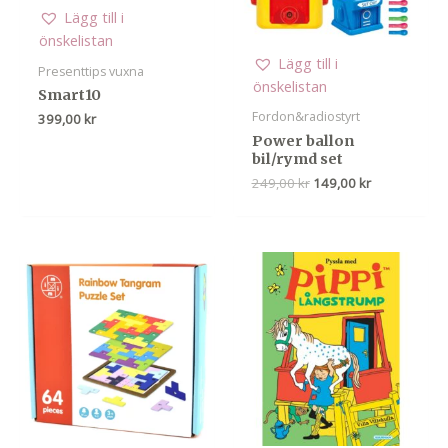
Lägg till i
önskelistan
Lägg till i
Presenttips vuxna
önskelistan
Smart10
Fordon&radiostyrt
399,00
kr
Power ballon
bil/rymd set
Det
Det
249,00
kr
149,00
kr
ursprungliga
nuvarande
priset
priset
var:
är:
249,00 kr.
149,00 kr.