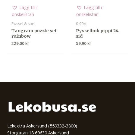
Lägg till i
Lägg till i
önskelistan
önskelistan
Pussel & spel
0-99kr
Tangram puzzle set
Pysselbok pippi 24
rainbow
sid
229,00
kr
59,90
kr
Lekextra Askersund (559332-3800)
Storgatan 18 69630 Askersund