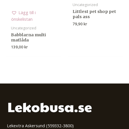
Uncategorized
Littlest pet shop pet
Lägg till i
pals ass
önskelistan
79,90
kr
Uncategorized
Babblarna multi
matlåda
139,00
kr
Lekextra Askersund (559332-3800)