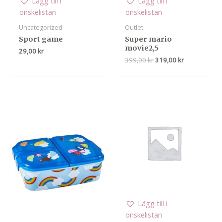
Lägg till i
Lägg till i
önskelistan
önskelistan
Uncategorized
Outlet
Sport game
Super mario
movie2,5
29,00
kr
Det
Det
399,00
kr
319,00
kr
ursprungliga
nuvarande
priset
priset
var:
är:
399,00 kr.
319,00 kr.
Lägg till i
önskelistan