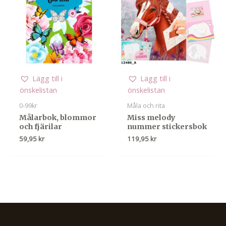
Lägg till i
Lägg till i
önskelistan
önskelistan
0-99kr
Måla och rita
Målarbok, blommor
Miss melody
och fjärilar
nummer stickersbok
59,95
kr
119,95
kr