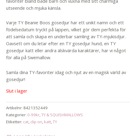
favoriter bland både barn och vuxna med sitt charmiga
utseende och mjuka känsla.
Varje TY Beanie Boos gosedjur har ett unikt namn och ett
födelsedatum tryckt på lappen, vilket gör dem perfekta för
att samla och skapa en underbar samling av TY-mjukisdjur.
Oavsett om du letar efter en TY gosedjur hund, en TY
gosedjur katt eller andra älskvärda karaktärer, har vi något
för alla på Swemallow.
Samla dina TY-favoriter idag och njut av en magisk värld av
gosedjur!
Slut i lager
Artikelnr:
8421352449
Kategorier:
0-99kr
,
TY & SQUISHMALLOWS
Etiketter:
cat
,
clip on
,
katt
,
TY