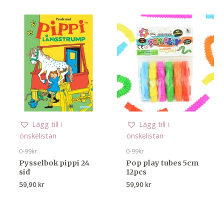
Lägg till i
Lägg till i
önskelistan
önskelistan
0-99kr
0-99kr
Pysselbok pippi 24
Pop play tubes 5cm
sid
12pcs
59,90
kr
59,90
kr