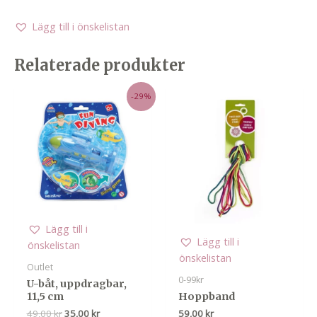
Lägg till i önskelistan
Relaterade produkter
-29%
Lägg till i
Lägg till i
önskelistan
önskelistan
Outlet
0-99kr
U-båt, uppdragbar,
11,5 cm
Hoppband
Det
Det
49,00
kr
35,00
kr
59,00
kr