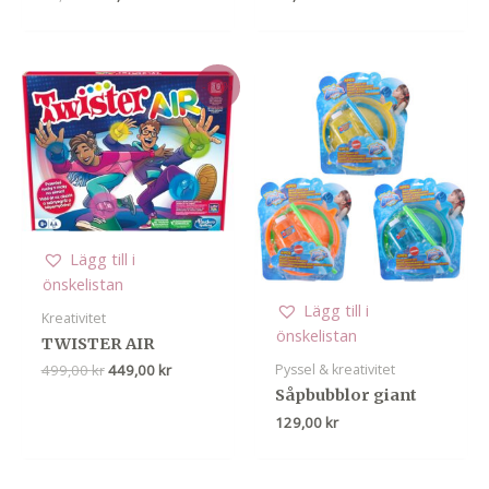
ursprungliga
nuvarande
priset
priset
var:
är:
49,00 kr.
35,00 kr.
-10%
Lägg till i
önskelistan
Lägg till i
Kreativitet
önskelistan
TWISTER AIR
Det
Det
Pyssel & kreativitet
499,00
kr
449,00
kr
ursprungliga
nuvarande
Såpbubblor giant
priset
priset
129,00
kr
var:
är:
499,00 kr.
449,00 kr.