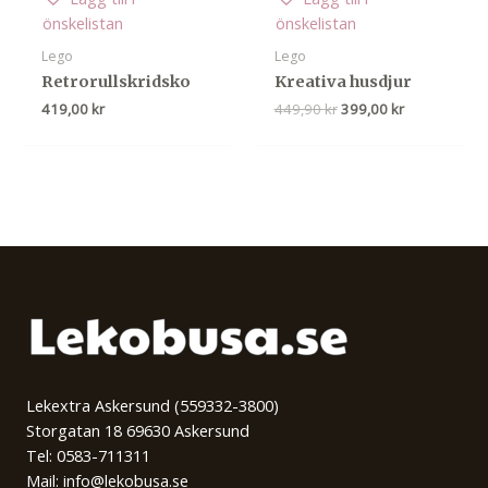
önskelistan
önskelistan
Lego
Lego
Retrorullskridsko
Kreativa husdjur
Det
Det
419,00
kr
449,90
kr
399,00
kr
ursprungliga
nuvarande
priset
priset
var:
är:
449,90 kr.
399,00 kr.
Lekextra Askersund (559332-3800)
Storgatan 18 69630 Askersund
Tel: 0583-711311
Mail: info@lekobusa.se