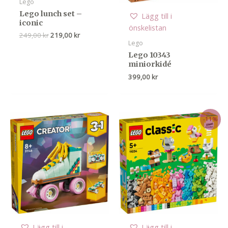
Lego
Lego lunch set –
Lägg till i
iconic
önskelistan
Det
Det
249,00
kr
219,00
kr
ursprungliga
nuvarande
Lego
priset
priset
Lego 10343
var:
är:
miniorkidé
249,00 kr.
219,00 kr.
399,00
kr
-11%
Lägg till i
Lägg till i