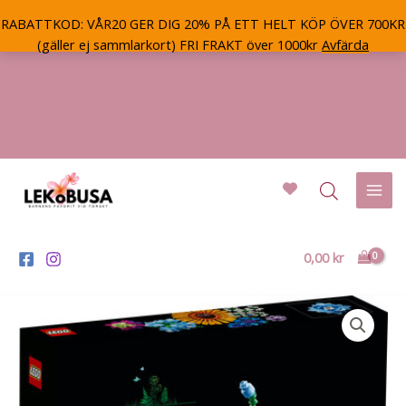
RABATTKOD: VÅR20 GER DIG 20% PÅ ETT HELT KÖP ÖVER 700KR
(gäller ej sammlarkort) FRI FRAKT över 1000kr
Avfärda
Hoppa
till
innehåll
Mai
Men
0,00
kr