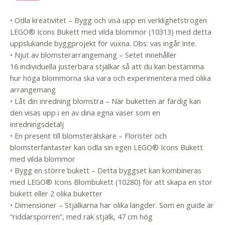
• Odla kreativitet – Bygg och visa upp en verklighetstrogen
LEGO® Icons Bukett med vilda blommor (10313) med detta
uppslukande byggprojekt för vuxna. Obs: vas ingår inte.
• Njut av blomsterarrangemang – Setet innehåller
16 individuella justerbara stjälkar så att du kan bestämma
hur höga blommorna ska vara och experimentera med olika
arrangemang
• Låt din inredning blomstra – När buketten är färdig kan
den visas upp i en av dina egna vaser som en
inredningsdetalj
• En present till blomsterälskare – Florister och
blomsterfantaster kan odla sin egen LEGO® Icons Bukett
med vilda blommor
• Bygg en större bukett – Detta byggset kan kombineras
med LEGO® Icons Blombukett (10280) för att skapa en stor
bukett eller 2 olika buketter
• Dimensioner – Stjälkarna har olika längder. Som en guide är
”riddarsporren”, med rak stjälk, 47 cm hög