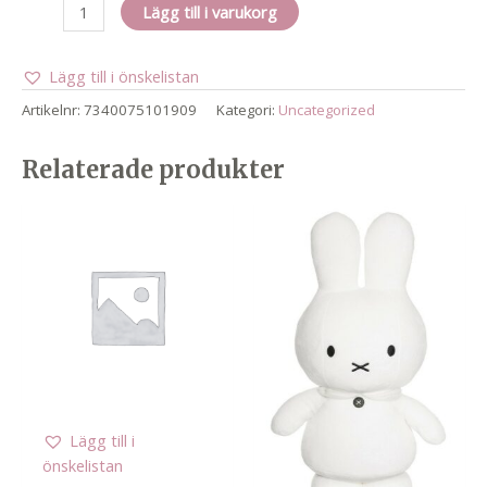
Bubble
Lägg till i varukorg
fun
såpbubblor
Lägg till i önskelistan
1
l
Artikelnr:
7340075101909
Kategori:
Uncategorized
mängd
Relaterade produkter
Lägg till i
önskelistan