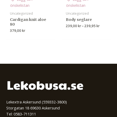
önskelistan
önskelistan
Uncategorized
Uncategorized
Cardigan knit aloe
Body seglare
80
Prisinterval
239,00
kr
–
239,95
kr
239,00 kr
379,00
kr
till
239,95 kr
Lekextra Askersund (559332-3800)
Storgatan 18 69630 Askersund
Tel: 0583-711311