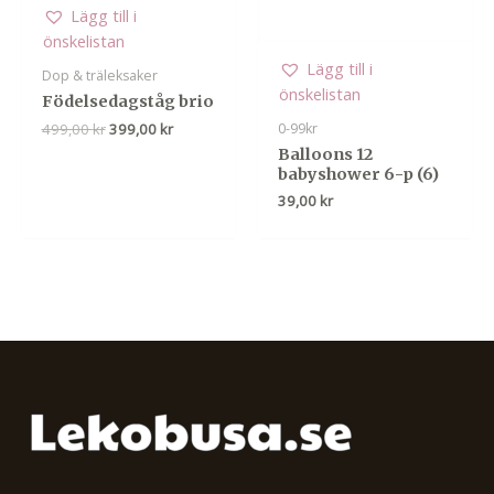
Lägg till i
önskelistan
Lägg till i
Dop & träleksaker
önskelistan
Födelsedagståg brio
Det
Det
499,00
kr
399,00
kr
0-99kr
ursprungliga
nuvarande
Balloons 12
priset
priset
babyshower 6-p (6)
var:
är:
39,00
kr
499,00 kr.
399,00 kr.