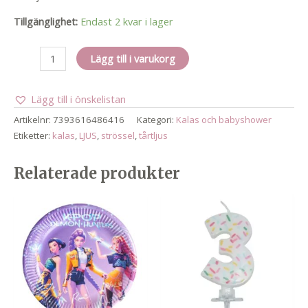
Tillgänglighet:
Endast 2 kvar i lager
Birthday
Lägg till i varukorg
candle
sprinkles
Lägg till i önskelistan
4
mängd
Artikelnr:
7393616486416
Kategori:
Kalas och babyshower
Etiketter:
kalas
,
LJUS
,
strössel
,
tårtljus
Relaterade produkter