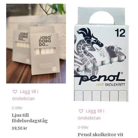
Lägg till i
önskelistan
0-99kr
Lägg till i
Ljus till
önskelistan
födelsedagståg
0-99kr
39,50
kr
Penol skolkritor vit