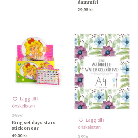
dammfri
29,95
kr
Lägg till i
önskelistan
0-99kr
Lägg till i
Ring set days stars
önskelistan
stick on ear
49,00
kr
0-99kr