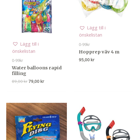
Lägg till i
önskelistan
Lägg till i
0-99kr
önskelistan
Hopprep väv 4 m
95,00
kr
0-99kr
Water balloons rapid
filling
Det
Det
89,00
kr
79,00
kr
ursprungliga
nuvarande
priset
priset
var:
är:
89,00 kr.
79,00 kr.