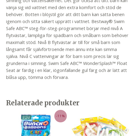
simning och vattensäkerhet. Det gör också att ditt barn kan
vänja sig vid vattnet med den extra komfort och stöd de
behöver. Botten i blöjstil gör att ditt barn kan sätta benen
igenom och sitta säkert upprätt i vattnet. Bestway® Swim
Safe ABC™ steg-för-steg-programmet börjar med nivå A
flytvästar, lämpliga för spädbarn och småbarn som behöver
maximalt stöd. Nivå B flytvästar är till för små barn som
långsamt får självförtroende men ännu inte kan simma
själva. Nivå C vattenvingar är för barn som precis lär sig
grunderna i simning. Swim Safe ABC™ WonderSplash™ Float
Seat är färdig i en klar, iögonfallande gul färg och är lätt att
blåsa upp, tömma och förvara.
Relaterade produkter
-11%