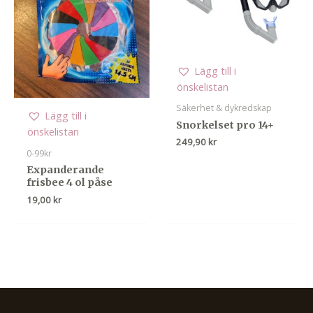
Lägg till i
önskelistan
Säkerhet & dykredskap
Lägg till i
Snorkelset pro 14+
önskelistan
249,90
kr
0-99kr
Expanderande
frisbee 4 ol påse
19,00
kr