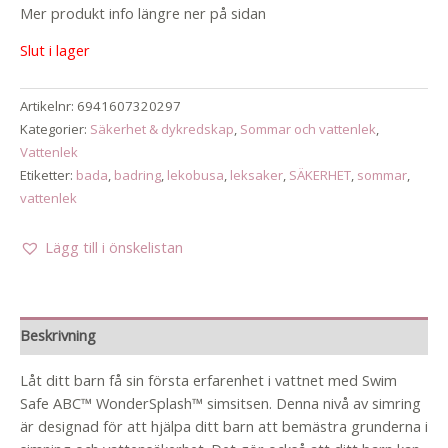
Mer produkt info längre ner på sidan
Slut i lager
Artikelnr:
6941607320297
Kategorier:
Säkerhet & dykredskap
,
Sommar och vattenlek
,
Vattenlek
Etiketter:
bada
,
badring
,
lekobusa
,
leksaker
,
SÄKERHET
,
sommar
,
vattenlek
Lägg till i önskelistan
Beskrivning
Låt ditt barn få sin första erfarenhet i vattnet med Swim
Safe ABC™ WonderSplash™ simsitsen. Denna nivå av simring
är designad för att hjälpa ditt barn att bemästra grunderna i