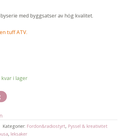
byserie med byggsatser av hög kvalitet.
en tuff ATV.
 kvar i lager
g
an
Kategorier:
Fordon&radiostyrt
,
Pyssel & kreativitet
busa
,
leksaker