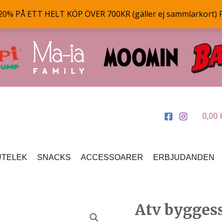
% PÅ ETT HELT KÖP ÖVER 700KR (gäller ej sammlarkort) 
0,00
UTELEK
SNACKS
ACCESSOARER
ERBJUDANDEN
Atv byggess