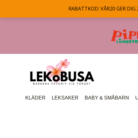
RABATTKOD: VÅR20 GER DIG 20
Hoppa
till
innehåll
KLÄDER
LEKSAKER
BABY & SMÅBARN