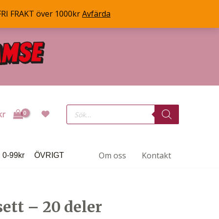
FRI FRAKT över 1000kr
Avfärda
Products
kr
search
Om oss
Kontakt
0-99kr
ÖVRIGT
ett – 20 deler