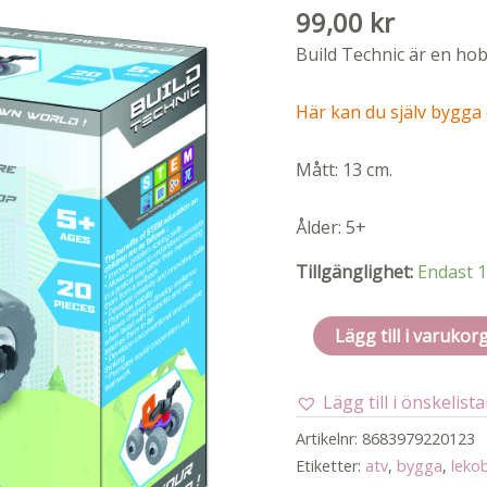
99,00
kr
Build Technic är en hob
Här kan du själv bygga 
Mått: 13 cm.
Ålder: 5+
Tillgänglighet:
Endast 1
Atv
Lägg till i varukor
byggessett
-
Lägg till i önskelist
20
deler
Artikelnr:
8683979220123
mängd
Etiketter:
atv
,
bygga
,
leko