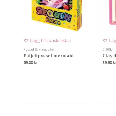
Lägg till i önskelistan
Läg
Pyssel & kreativitet
0-99kr
Paljettpyssel mermaid
Clay 
69,00
kr
39,90
k