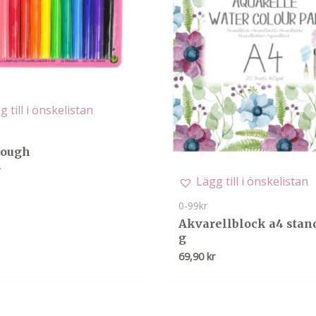
g till i önskelistan
dough
r
Lägg till i önskelistan
0-99kr
Akvarellblock a4 stand
g
69,90
kr