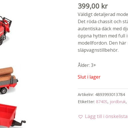
399,00
kr
Väldigt detaljerad mod
Det röda chassit och st
autentiska däck med dj
öppna hytten med full 
modellfordon. Den här 
släpvagnstillbehör.
Ålder: 3+
Slut i lager
Artikelnr:
4893993013784
Etiketter:
8740S
,
jordbruk
,
Lägg till i önskelist