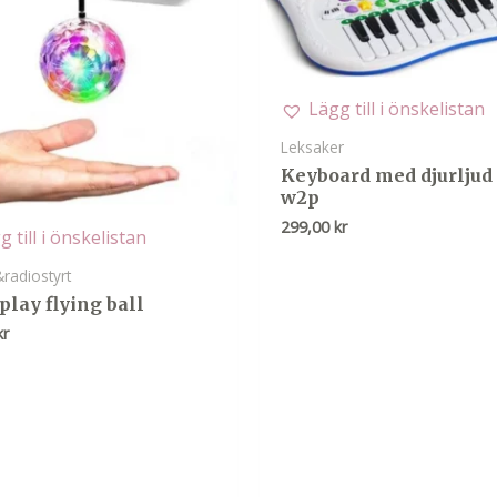
Lägg till i önskelistan
Leksaker
Keyboard med djurljud 
w2p
299,00
kr
g till i önskelistan
radiostyrt
play flying ball
kr