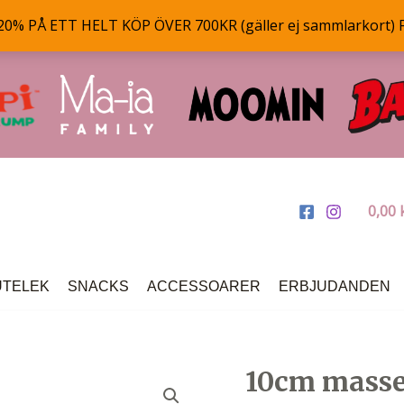
% PÅ ETT HELT KÖP ÖVER 700KR (gäller ej sammlarkort) 
0,00
UTELEK
SNACKS
ACCESSOARER
ERBJUDANDEN
10cm masse