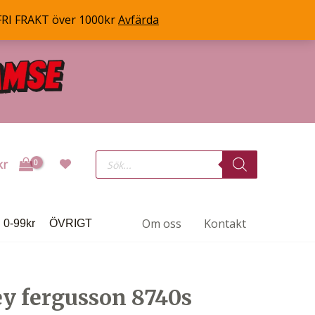
FRI FRAKT över 1000kr
Avfärda
Products
kr
search
Om oss
Kontakt
0-99kr
ÖVRIGT
y fergusson 8740s