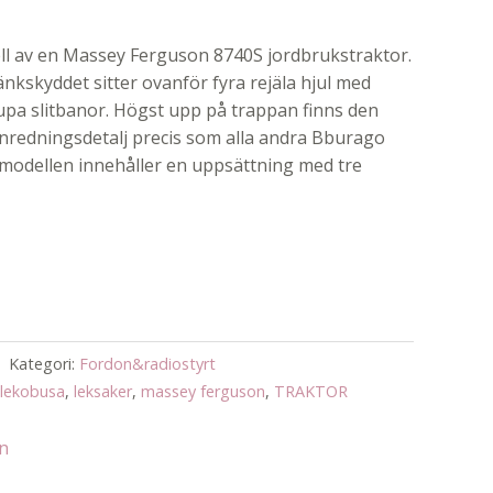
ell av en Massey Ferguson 8740S jordbrukstraktor.
änkskyddet sitter ovanför fyra rejäla hjul med
upa slitbanor. Högst upp på trappan finns den
inredningsdetalj precis som alla andra Bburago
modellen innehåller en uppsättning med tre
Kategori:
Fordon&radiostyrt
lekobusa
,
leksaker
,
massey ferguson
,
TRAKTOR
an