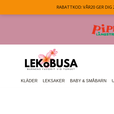
RABATTKOD: VÅR20 GER DIG 20
Hoppa
till
innehåll
KLÄDER
LEKSAKER
BABY & SMÅBARN