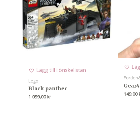
Läg
Lägg till i önskelistan
Fordon&
Lego
Gear4
Black panther
149,00
1 099,00
kr